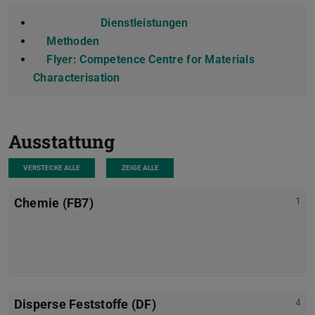
Dienstleistungen
Methoden
Flyer: Competence Centre for Materials
Characterisation
(PDF-Datei)
(wird in neuem Tab geöffnet)
Ausstattung
VERSTECKE ALLE
ZEIGE ALLE
Chemie (FB7)
1
Disperse Feststoffe (DF)
4