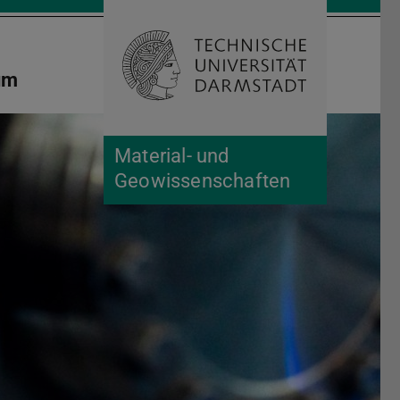
Suche öffnen
Zur Start
um
Material- und
Geowissenschaften