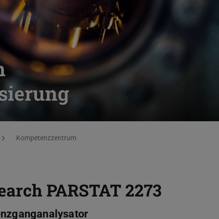
m
sierung
Kompetenzzentrum
search PARSTAT 2273
uenzganganalysator