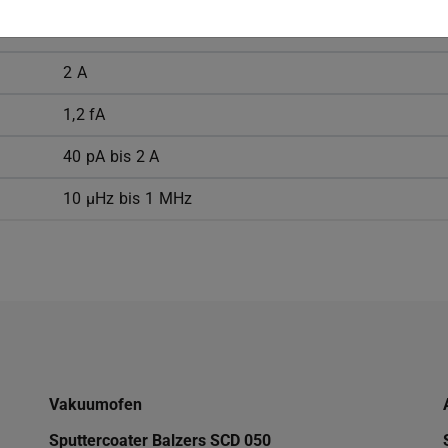
+/- 100 V
2 A
1,2 fA
40 pA bis 2 A
10 µHz bis 1 MHz
Vakuumofen
Sputtercoater Balzers SCD 050