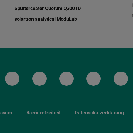
Sputtercoater Quorum Q300TD
solartron analytical ModuLab
LinkedIn-Seite der TU Darmstadt
Instagram-Kanal der TU 
Bluesky-Kanal de
Facebook-
You
essum
Barrierefreiheit
Datenschutzerklärung