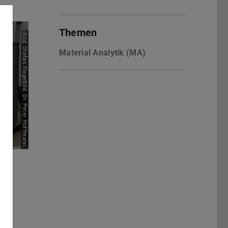
Themen
Bild: Stefan FlegeBild: Dr. Peter Hoffmann
Material Analytik (MA)