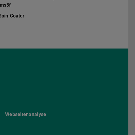
ims5f
Spin-Coater
Darmstadt
r TU Darmstadt
Seite der TU Darmstadt
Tube-Kanal der TU Darmstadt
Webseitenanalyse