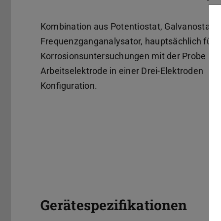
Kombination aus Potentiostat, Galvanostat 
Frequenzganganalysator, hauptsächlich für
Korrosionsuntersuchungen mit der Probe als
Arbeitselektrode in einer Drei-Elektroden
Konfiguration.
Gerätespezifikationen