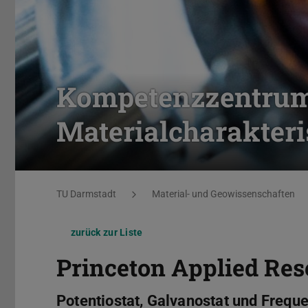
Kompetenzzentru
Materialcharakteri
Sie befinden sich hier:
TU Darmstadt
Material- und Geowissenschaften
zurück zur Liste
Princeton Applied Re
Potentiostat, Galvanostat und Freq