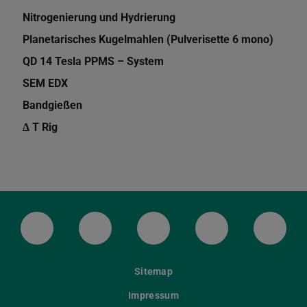
Nitrogenierung und Hydrierung
Planetarisches Kugelmahlen (Pulverisette 6 mono)
QD 14 Tesla PPMS – System
SEM EDX
Bandgießen
Δ T Rig
LinkedIn-Seite der TU Darmstadt
Instagram-Kanal der TU Darmstad
Bluesky-Kanal der TU D
Facebook-Seite
YouTu
Sitemap
Impressum