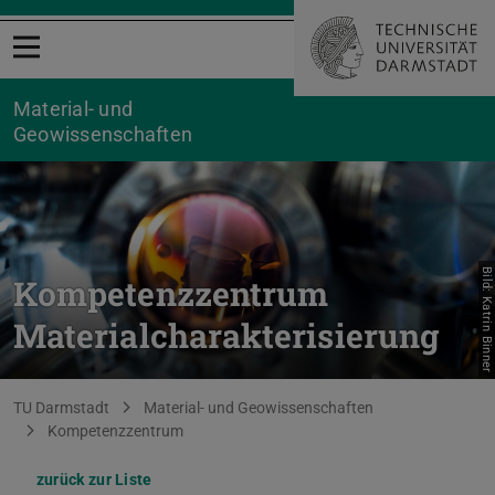
Menü öffnen
Material- und
Geowissenschaften
Bild: Katrin Binner
Kompetenzzentrum
Materialcharakterisierung
Sie befinden sich hier:
TU Darmstadt
Material- und Geowissenschaften
Kompetenzzentrum
zurück zur Liste