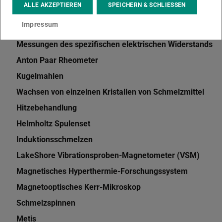
ALLE AKZEPTIEREN
SPEICHERN & SCHLIESSEN
Verdichtung und Verformung
Impressum
DSC
Messungen des spezifischen elektrischen Widerstands
Anton Paar Rheometer
Kugelmahlen
Wachsen von einzelnen Kristallen von Schmelzmittel
Hitzebehandlung
Helmholtz Spulenset
Induktionsschmelzen
LakeShore Vibrationsproben-Magnetometer (VSM)
Magnetisches Hyperthermie-Forschungssystem
Magnetooptisches Kerr-Mikroskop
Schmelzspinnen
Metis