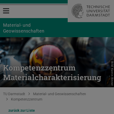
Menü öffnen
Material- und
Geowissenschaften
Bild: Katrin Binner
Kompetenzzentrum
Materialcharakterisierung
Sie befinden sich hier:
TU Darmstadt
Material- und Geowissenschaften
Kompetenzzentrum
zurück zur Liste