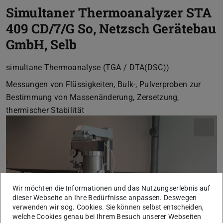
Simultaner Thermoanalyzer STA
409 CD/7/G So, Netzsch Gerätebau
GmbH, Selb
simultane Thermoanalyse (TGA / DTA(DSC))
Messungen von Flüssigkeiten, Bulk-, Pulverproben zur
Bestimmung von Massenänderung, Zersetzung,
thermischer Stabilität
Wir möchten die Informationen und das Nutzungserlebnis auf
dieser Webseite an Ihre Bedürfnisse anpassen. Deswegen
verwenden wir sog. Cookies. Sie können selbst entscheiden,
welche Cookies genau bei Ihrem Besuch unserer Webseiten