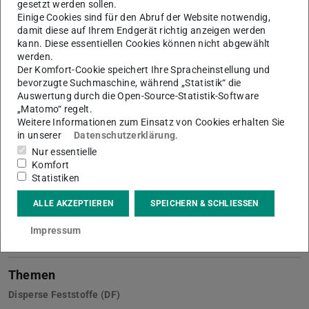
Bild: FG Disperse Feststoffe
gesetzt werden sollen.
Einige Cookies sind für den Abruf der Website notwendig,
damit diese auf Ihrem Endgerät richtig anzeigen werden
kann. Diese essentiellen Cookies können nicht abgewählt
werden.
Der Komfort-Cookie speichert Ihre Spracheinstellung und
Netzsch STA 409CD/7/G So
bevorzugte Suchmaschine, während „Statistik“ die
Auswertung durch die Open-Source-Statistik-Software
„Matomo“ regelt.
Gerätespezifikationen
Weitere Informationen zum Einsatz von Cookies erhalten Sie
in unserer
Datenschutzerklärung
.
Nur essentielle
Komfort
Statistiken
KONTAKT
ALLE AKZEPTIEREN
SPEICHERN & SCHLIESSEN
Impressum
Themen
Disperse Feststoffe (DF)