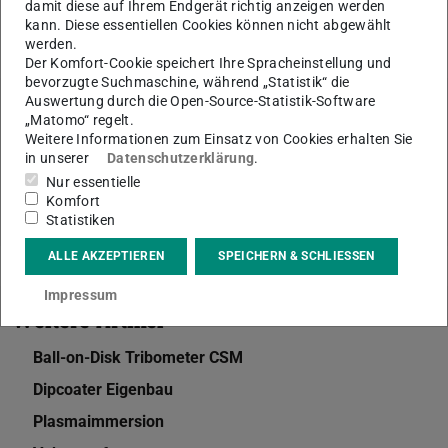
damit diese auf Ihrem Endgerät richtig anzeigen werden
kann. Diese essentiellen Cookies können nicht abgewählt
KONTAKT
werden.
Der Komfort-Cookie speichert Ihre Spracheinstellung und
bevorzugte Suchmaschine, während „Statistik“ die
Auswertung durch die Open-Source-Statistik-Software
„Matomo“ regelt.
Themen
Weitere Informationen zum Einsatz von Cookies erhalten Sie
in unserer
Datenschutzerklärung
.
Material Analytik (MA)
Nur essentielle
Komfort
Statistiken
ALLE AKZEPTIEREN
SPEICHERN & SCHLIESSEN
Impressum
Weitere Artikel
Ball-on-Disk Tribometer CSM
Dipcoater Eigenbau
Plasmaimmersion