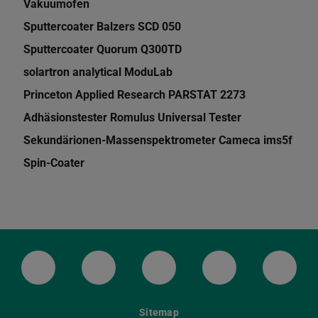
Vakuumofen
Sputtercoater Balzers SCD 050
Sputtercoater Quorum Q300TD
solartron analytical ModuLab
Princeton Applied Research PARSTAT 2273
Adhäsionstester Romulus Universal Tester
Sekundärionen-Massenspektrometer Cameca ims5f
Spin-Coater
LinkedIn-Seite der TU Darmstadt
Instagram-Kanal der TU Darmstad
Bluesky-Kanal der TU D
Facebook-Seite
YouTu
Sitemap