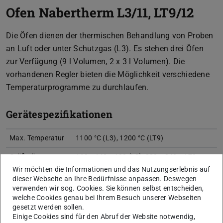
Ofen Nabertherm L3/11, LT9/12
Die Öfen dienen der thermischen Behandlung von Proben
an Luft oder unter Schutzgas (L3). Es stehen drei Öfen
zur Verfügung (9 l Volumen, 2 x 3 l Volumen). Die
vorhandenen Regler bieten die Möglichkeit verschiedene
Temperaturprogramme zu durchlaufen.
Gerätespezifikationen
Max. Temperatur
1100 °C (L3), 1200 °C (LT9)
Größe (innen,
160 x 140 x 100 (L3), 230 x 240 x 170
mm)
(LT9)
Wir möchten die Informationen und das Nutzungserlebnis auf
dieser Webseite an Ihre Bedürfnisse anpassen. Deswegen
Programmschritte
4 Rampen, 4 Haltezeiten
verwenden wir sog. Cookies. Sie können selbst entscheiden,
welche Cookies genau bei Ihrem Besuch unserer Webseiten
gesetzt werden sollen.
Einige Cookies sind für den Abruf der Website notwendig,