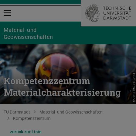
Menü öffnen
Material- und
Geowissenschaften
Bild: Katrin Binner
Kompetenzzentrum
Materialcharakterisierung
Sie befinden sich hier:
TU Darmstadt
Material- und Geowissenschaften
Kompetenzzentrum
zurück zur Liste