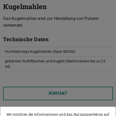
Kugelmahlen
Das Kugelmahlen wird zur Herstellung von Pulvern
verwendet.
Technische Daten
Hochleistungs-Kugelmahlen (Spex 8000D)
gehärtete Stahlflaschen und Kugeln (Mahlvolumen bis zu 25
ml)
KONTAKT
Wir möchten die Informationen und das Nutzungserlebnis auf