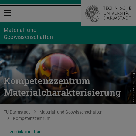
Menü öffnen
Material- und
Geowissenschaften
Bild: Katrin Binner
Kompetenzzentrum
Materialcharakterisierung
Sie befinden sich hier:
TU Darmstadt
Material- und Geowissenschaften
Kompetenzzentrum
zurück zur Liste