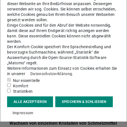
dieser Webseite an Ihre Bedürfnisse anpassen. Deswegen
Themen
verwenden wir sog. Cookies. Sie können selbst entscheiden,
Funktionale Materialien (FM)
welche Cookies genau bei Ihrem Besuch unserer Webseiten
gesetzt werden sollen.
Einige Cookies sind für den Abruf der Website notwendig,
damit diese auf Ihrem Endgerät richtig anzeigen werden
kann. Diese essentiellen Cookies können nicht abgewählt
werden.
Der Komfort-Cookie speichert Ihre Spracheinstellung und
bevorzugte Suchmaschine, während „Statistik“ die
Weitere Artikel
Auswertung durch die Open-Source-Statistik-Software
„Matomo“ regelt.
Weitere Informationen zum Einsatz von Cookies erhalten Sie
Kryokugelmahlen (Retsch Kryomühle)
in unserer
Datenschutzerklärung
.
Verdichtung und Verformung
Nur essentielle
Komfort
DSC
Statistiken
Messungen des spezifischen elektrischen Widerstands
ALLE AKZEPTIEREN
SPEICHERN & SCHLIESSEN
Anton Paar Rheometer
Impressum
Bogenschmelzen
Wachsen von einzelnen Kristallen von Schmelzmittel