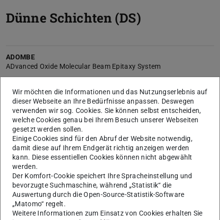
Dünne Schichten (DS)
ADOMBE
ADvanced Oxide Molecular Beam Epitaxy System
HREM
Wir möchten die Informationen und das Nutzungserlebnis auf
Philips XL30 FEG
dieser Webseite an Ihre Bedürfnisse anpassen. Deswegen
verwenden wir sog. Cookies. Sie können selbst entscheiden,
welche Cookies genau bei Ihrem Besuch unserer Webseiten
MBE
gesetzt werden sollen.
Molecular Beam Epitaxy
Einige Cookies sind für den Abruf der Website notwendig,
damit diese auf Ihrem Endgerät richtig anzeigen werden
Magnetkryostat
kann. Diese essentiellen Cookies können nicht abgewählt
werden.
Der Komfort-Cookie speichert Ihre Spracheinstellung und
Mikrodrahtbonder
bevorzugte Suchmaschine, während „Statistik“ die
HB 10, tpt
Auswertung durch die Open-Source-Statistik-Software
„Matomo“ regelt.
Mini-PLD
Weitere Informationen zum Einsatz von Cookies erhalten Sie