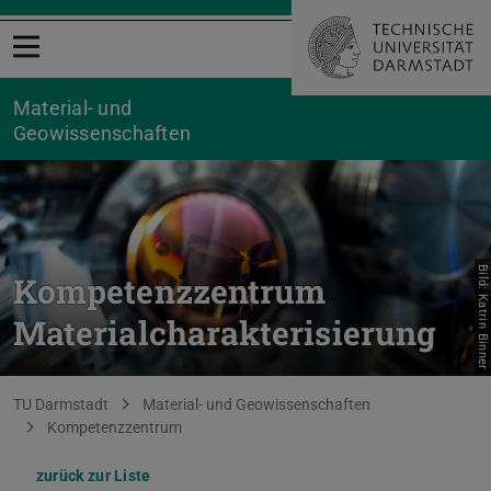
Menü öffnen
Material- und
Geowissenschaften
Bild: Katrin Binner
Kompetenzzentrum
Materialcharakterisierung
Sie befinden sich hier:
TU Darmstadt
Material- und Geowissenschaften
Kompetenzzentrum
zurück zur Liste