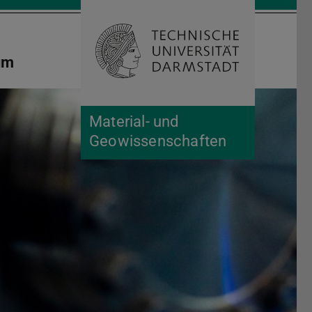
Suche öffnen
Zur Start
um
Material- und
Geowissenschaften