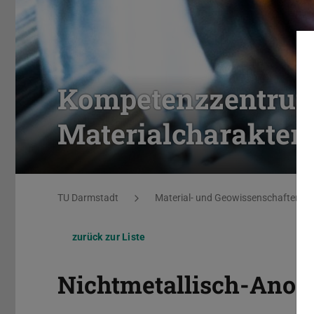
Kompetenzzentru
Materialcharakteri
Sie befinden sich hier:
TU Darmstadt
Material- und Geowissenschaften
zurück zur Liste
Nichtmetallisch-Anor