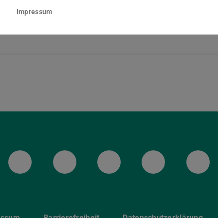
Impressum
LinkedIn-Seite der TU Darmstadt
Instagram-Kanal der TU 
Bluesky-Kanal de
Facebook-
You
essum
Barrierefreiheit
Datenschutzerklärung